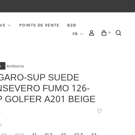
NS
POINTS DE VENTE
B2B
0
FR
Ambiorix
s
GARO-SUP SUEDE
NSEVERO FUMO 126-
 GOLFER A201 BEIGE
•
:
40
40,5
41
41,5
42
42,5
43