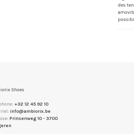
des ten
amovibl
possibi
orix Shoes
phone:
+32 12 45 92 10
riel:
info@ambiorix.be
sse:
Prinsenweg 10 - 3700
geren