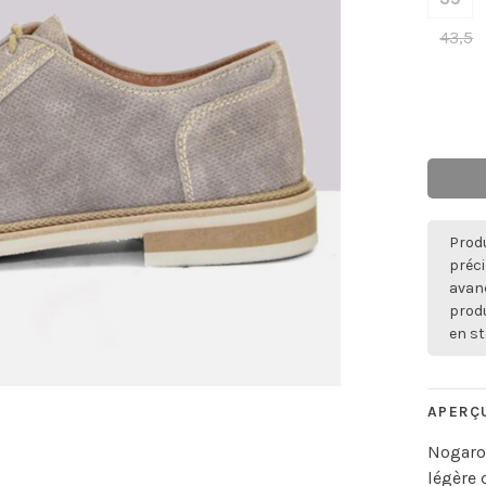
43,5
Produ
préci
avan
produ
en st
APERÇ
Nogaro 
légère 