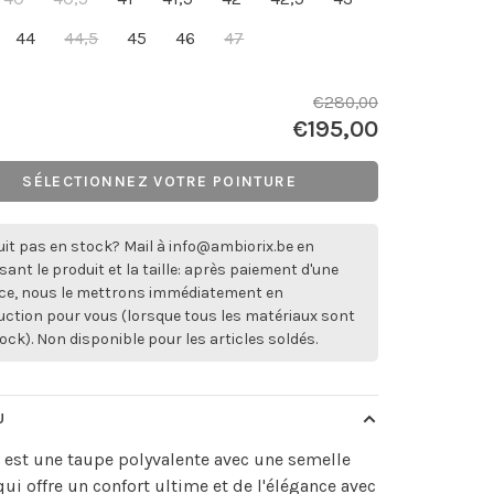
44
44,5
45
46
47
€280,00
€195,00
SÉLECTIONNEZ VOTRE POINTURE
it pas en stock? Mail à
info@ambiorix.be
en
sant le produit et la taille: après paiement d'une
ce, nous le mettrons immédiatement en
ction pour vous (lorsque tous les matériaux sont
ock). Non disponible pour les articles soldés.
U
est une taupe polyvalente avec une semelle
qui offre un confort ultime et de l'élégance avec