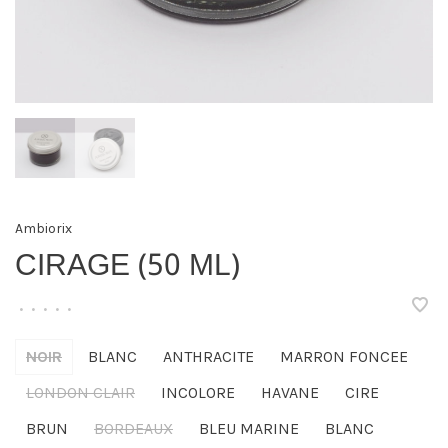
Ambiorix
CIRAGE (50 ML)
•
•
•
•
•
NOIR
BLANC
ANTHRACITE
MARRON FONCEE
LONDON CLAIR
INCOLORE
HAVANE
CIRE
BRUN
BORDEAUX
BLEU MARINE
BLANC