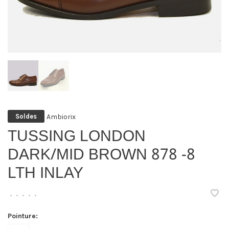
Ambiorix
Soldes
TUSSING LONDON
DARK/MID BROWN 878 -8
LTH INLAY
•
•
•
•
•
Pointure: