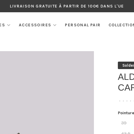
LIVRAISON GRATUITE À PARTIR DE 100€ DANS L'UE
ES
ACCESSOIRES
PERSONAL PAIR
COLLECTIO
Solde
AL
CA
•
•
•
•
Pointure
39
43,5