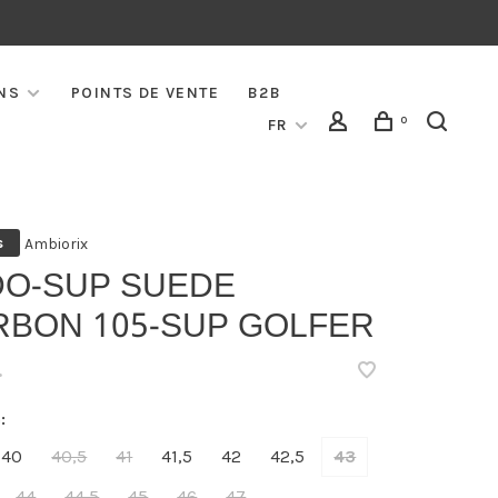
NS
POINTS DE VENTE
B2B
0
FR
Ambiorix
s
DO-SUP SUEDE
RBON 105-SUP GOLFER
•
:
40
40,5
41
41,5
42
42,5
43
44
44,5
45
46
47