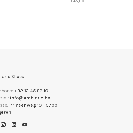
€45,00
orix Shoes
phone:
+32 12 45 92 10
riel:
info@ambiorix.be
sse:
Prinsenweg 10 - 3700
geren