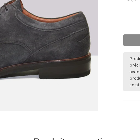
Produ
préci
avan
produ
en st