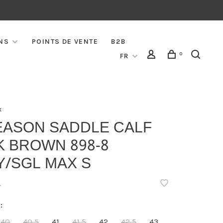
NS
POINTS DE VENTE
B2B
0
FR
x
EASON SADDLE CALF
K BROWN 898-8
Y/SGL MAX S
•
:
40
40,5
41
41,5
42
42,5
43