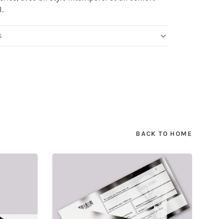
.
S
BACK TO HOME