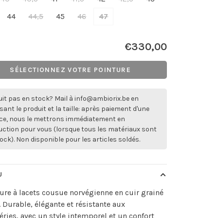
44
44,5
45
46
47
€330,00
SÉLECTIONNEZ VOTRE POINTURE
it pas en stock? Mail à
info@ambiorix.be
en
sant le produit et la taille: après paiement d'une
ce, nous le mettrons immédiatement en
ction pour vous (lorsque tous les matériaux sont
ock). Non disponible pour les articles soldés.
U
re à lacets cousue norvégienne en cuir grainé
. Durable, élégante et résistante aux
ries, avec un style intemporel et un confort