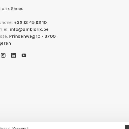
orix Shoes
phone:
+32 12 45 92 10
riel:
info@ambiorix.be
sse:
Prinsenweg 10 - 3700
geren
tionnel. D'accord?