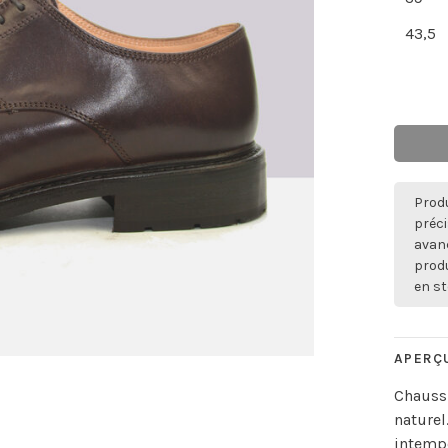
43,5
Produ
préci
avan
produ
en st
APERÇ
Chaussu
naturel
intempé