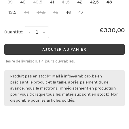
39
40
40,5
41
41,5
42
42,5
43
43,5
44
44,5
45
46
47
€330,00
Quantité:
-
+
AJOUTER AU PANIER
Heure de livraison: 1-4 jours ouvrables.
Produit pas en stock? Mail à
info@ambiorix.be
en
précisant le produit et la taille: après paiement d'une
avance, nous le mettrons immédiatement en production
pour vous (lorsque tous les matériaux sont en stock). Non
disponible pour les articles soldés.