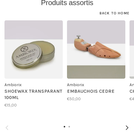
Produits assortis
BACK TO HOME
Ambiorix
Ambiorix
Am
SHOEWAX TRANSPARANT
EMBAUCHOIS CEDRE
C
100ML
€50,00
€4
€15,00