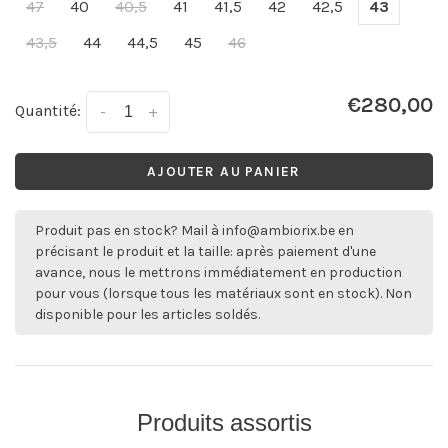
47
40
40,5
41
41,5
42
42,5
43
43,5
44
44,5
45
46
€280,00
Quantité:
-
+
AJOUTER AU PANIER
Produit pas en stock? Mail à
info@ambiorix.be
en
précisant le produit et la taille: après paiement d'une
avance, nous le mettrons immédiatement en production
pour vous (lorsque tous les matériaux sont en stock). Non
disponible pour les articles soldés.
Produits assortis