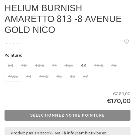
HELIUM BURNISH
AMARETTO 813 -8 AVENUE
GOLD NICO
•
•
•
•
•
Pointure:
39
40
40,5
41
41,5
42
42,5
43
43,5
44
44,5
45
46
47
€260,00
€170,00
SÉLECTIONNEZ VOTRE POINTURE
Produit pas en stock? Mail à
info@ambiorix.be
en