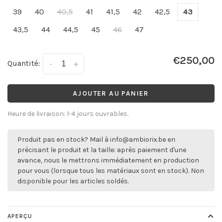
39
40
40,5
41
41,5
42
42,5
43
43,5
44
44,5
45
46
47
€250,00
Quantité:
-
+
AJOUTER AU PANIER
Heure de livraison: 1-4 jours ouvrables.
Produit pas en stock? Mail à
info@ambiorix.be
en
précisant le produit et la taille: après paiement d'une
avance, nous le mettrons immédiatement en production
pour vous (lorsque tous les matériaux sont en stock). Non
disponible pour les articles soldés.
APERÇU