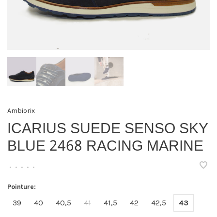
Ambiorix
ICARIUS SUEDE SENSO SKY
BLUE 2468 RACING MARINE
•
•
•
•
•
Pointure:
39
40
40,5
41
41,5
42
42,5
43