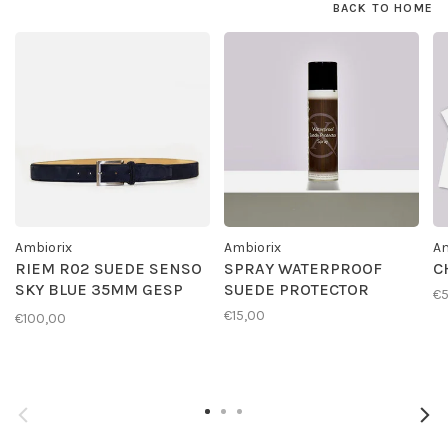
BACK TO HOME
Ambiorix
Ambiorix
Am
RIEM R02 SUEDE SENSO
SPRAY WATERPROOF
C
SKY BLUE 35MM GESP
SUEDE PROTECTOR
€
G01
€15,00
€100,00