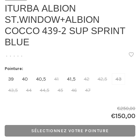
ITURBA ALBION
ST.WINDOW+ALBION
COCCO 439-2 SUP SPRINT
BLUE
•
•
•
•
•
Pointure:
39
40
40,5
41
41,5
42
42,5
43
43,5
44
44,5
45
46
47
€250,00
€150,00
SÉLECTIONNEZ VOTRE POINTURE