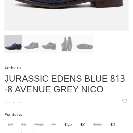
Ambiorix
JURASSIC EDENS BLUE 813
-8 AVENUE GREY NICO
•
•
•
•
•
Pointure:
39
40
40,5
41
41,5
42
42,5
43