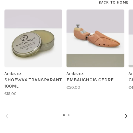
BACK TO HOME
Ambiorix
Ambiorix
Am
SHOEWAX TRANSPARANT
EMBAUCHOIS CEDRE
C
100ML
€50,00
€4
€15,00