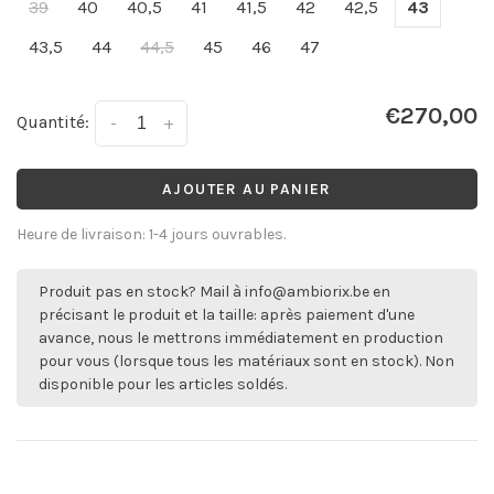
39
40
40,5
41
41,5
42
42,5
43
43,5
44
44,5
45
46
47
€270,00
Quantité:
-
+
AJOUTER AU PANIER
Heure de livraison: 1-4 jours ouvrables.
Produit pas en stock? Mail à
info@ambiorix.be
en
précisant le produit et la taille: après paiement d'une
avance, nous le mettrons immédiatement en production
pour vous (lorsque tous les matériaux sont en stock). Non
disponible pour les articles soldés.