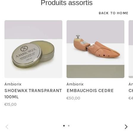
Produits assortis
BACK TO HOME
Ambiorix
Ambiorix
Am
SHOEWAX TRANSPARANT
EMBAUCHOIS CEDRE
C
100ML
€50,00
€4
€15,00