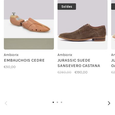
Soldes
Ambiorix
Ambiorix
Am
EMBAUCHOIS CEDRE
JURASSIC SUEDE
J
SANSEVERO CASTANA
O
€50,00
€260,00
€190,00
€