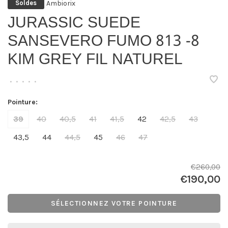
Ambiorix
Soldes
JURASSIC SUEDE
SANSEVERO FUMO 813 -8
KIM GREY FIL NATUREL
•
•
•
•
•
Pointure:
39
40
40,5
41
41,5
42
42,5
43
43,5
44
44,5
45
46
47
€260,00
€190,00
SÉLECTIONNEZ VOTRE POINTURE