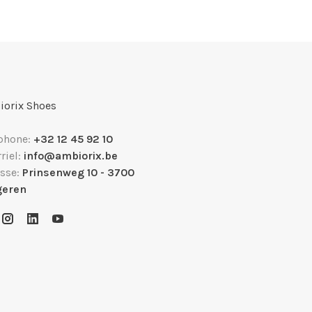
orix Shoes
phone:
+32 12 45 92 10
riel:
info@ambiorix.be
sse:
Prinsenweg 10 - 3700
geren