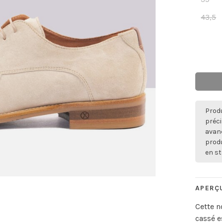
43,5
Produ
préci
avan
produ
en st
APERÇ
Cette n
cassé e