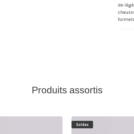
de légè
chaussu
formels
Produits assortis
Soldes