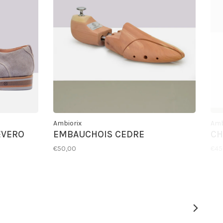
Ambiorix
Amb
EVERO
EMBAUCHOIS CEDRE
CH
€50,00
€45