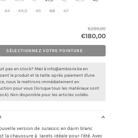
44
44,5
45
46
47
€250,00
€180,00
SÉLECTIONNEZ VOTRE POINTURE
it pas en stock? Mail à
info@ambiorix.be
en
sant le produit et la taille: après paiement d'une
ce, nous le mettrons immédiatement en
ction pour vous (lorsque tous les matériaux sont
ock). Non disponible pour les articles soldés.
U
ouvelle version de Jurassic en daim blanc
st la chaussure à lacets idéale pour l'été. Avec