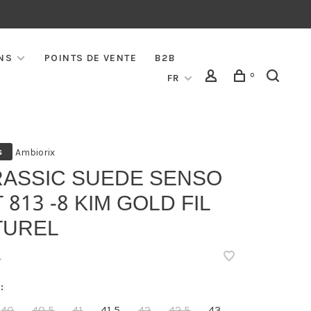
NS
POINTS DE VENTE
B2B
0
FR
Ambiorix
s
RASSIC SUEDE SENSO
 813 -8 KIM GOLD FIL
TUREL
•
:
40
40,5
41
41,5
42
42,5
43