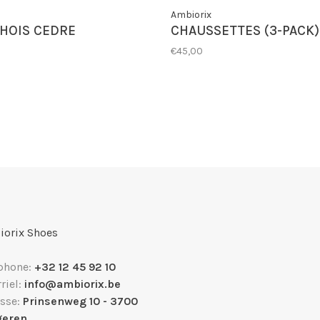
Ambiorix
HOIS CEDRE
CHAUSSETTES (3-PACK)
€45,00
orix Shoes
phone:
+32 12 45 92 10
riel:
info@ambiorix.be
sse:
Prinsenweg 10 - 3700
geren