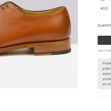
43,5
Quantit
Heure de
Produ
préci
avan
produ
en st