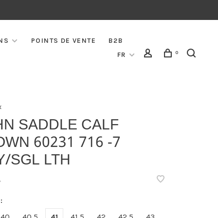
NS
POINTS DE VENTE
B2B
0
FR
x
HN SADDLE CALF
WN 60231 716 -7
Y/SGL LTH
•
:
40
40,5
41
41,5
42
42,5
43