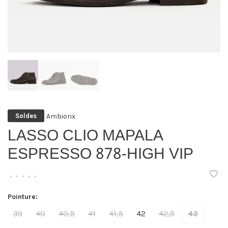
Ambiorix
Soldes
LASSO CLIO MAPALA
ESPRESSO 878-HIGH VIP
•
•
•
•
•
Pointure:
39
40
40,5
41
41,5
42
42,5
43