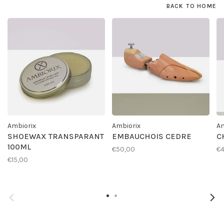
BACK TO HOME
Ambiorix
Ambiorix
Am
SHOEWAX TRANSPARANT
EMBAUCHOIS CEDRE
C
100ML
€50,00
€4
€15,00