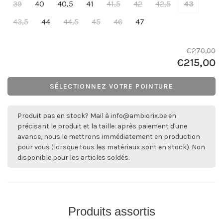
39
40
40,5
41
41,5
42
42,5
43
43,5
44
44,5
45
46
47
€270,00
€215,00
SÉLECTIONNEZ VOTRE POINTURE
Produit pas en stock? Mail à
info@ambiorix.be
en
précisant le produit et la taille: après paiement d'une
avance, nous le mettrons immédiatement en production
pour vous (lorsque tous les matériaux sont en stock). Non
disponible pour les articles soldés.
Produits assortis