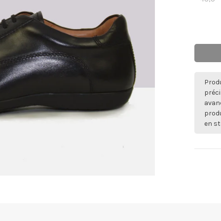
Produ
préci
avan
produ
en st