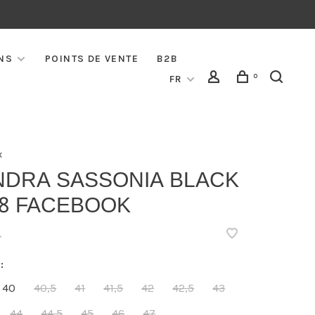
NS
POINTS DE VENTE
B2B
0
FR
x
NDRA SASSONIA BLACK
68 FACEBOOK
•
:
40
40,5
41
41,5
42
42,5
43
44
44,5
45
46
47