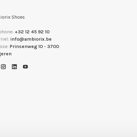
orix Shoes
phone:
+32 12 45 92 10
riel:
info@ambiorix.be
sse:
Prinsenweg 10 - 3700
geren