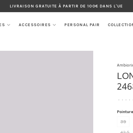
LIVRAISON GRATUITE À PARTIR DE 100€ DANS L'UE
ES
ACCESSOIRES
PERSONAL PAIR
COLLECTIO
Ambiori
LO
24
•
•
•
•
Pointure
39
43,5