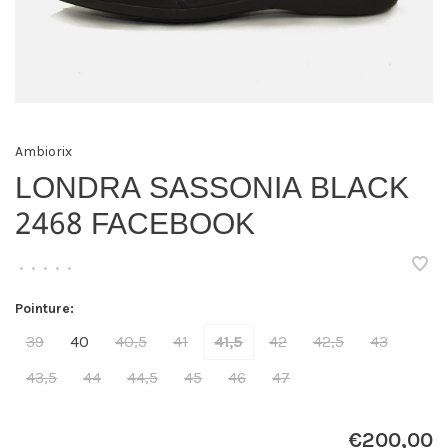
Ambiorix
LONDRA SASSONIA BLACK
2468 FACEBOOK
•
•
•
•
•
Pointure:
39
40
40,5
41
41,5
42
42,5
43
43,5
44
44,5
45
46
47
€200,00