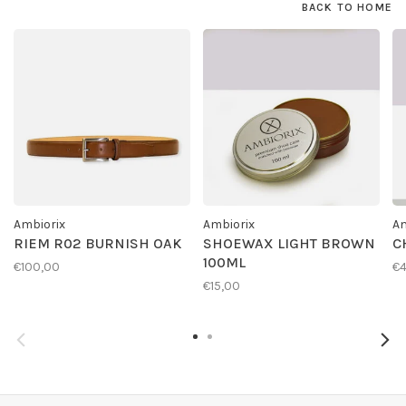
BACK TO HOME
Ambiorix
Ambiorix
Am
RIEM R02 BURNISH OAK
SHOEWAX LIGHT BROWN
C
100ML
€100,00
€4
€15,00