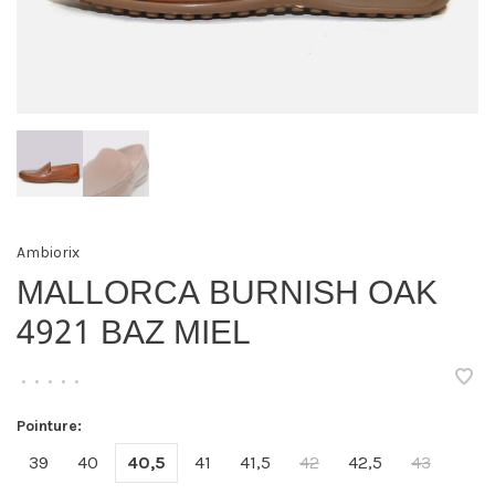
Ambiorix
MALLORCA BURNISH OAK
4921 BAZ MIEL
•
•
•
•
•
Pointure:
39
40
40,5
41
41,5
42
42,5
43