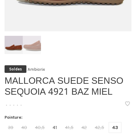
Ambiorix
Soldes
MALLORCA SUEDE SENSO
SEQUOIA 4921 BAZ MIEL
•
•
•
•
•
Pointure:
39
40
40,5
41
41,5
42
42,5
43