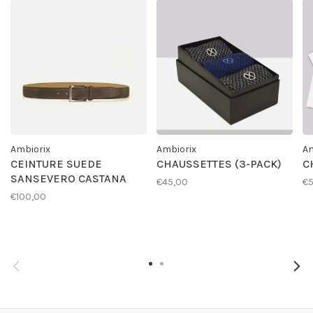
Ambiorix
Ambiorix
Am
CEINTURE SUEDE
CHAUSSETTES (3-PACK)
C
SANSEVERO CASTANA
€45,00
€
€100,00