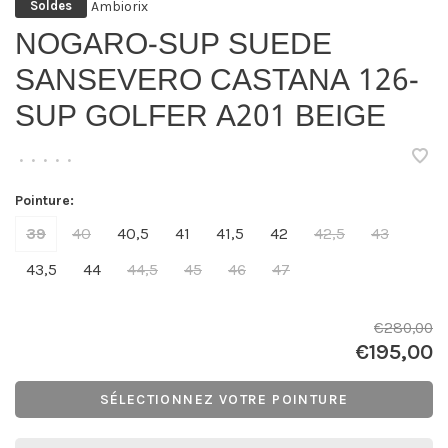
Ambiorix
Soldes
NOGARO-SUP SUEDE
SANSEVERO CASTANA 126-
SUP GOLFER A201 BEIGE
•
•
•
•
•
Pointure:
39
40
40,5
41
41,5
42
42,5
43
43,5
44
44,5
45
46
47
€280,00
€195,00
SÉLECTIONNEZ VOTRE POINTURE