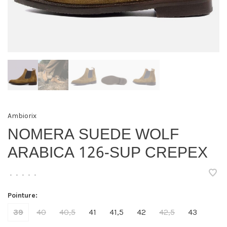
Ambiorix
NOMERA SUEDE WOLF
ARABICA 126-SUP CREPEX
•
•
•
•
•
Pointure:
39
40
40,5
41
41,5
42
42,5
43