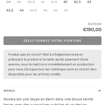
39
40
40,5
41
41,5
42
42,5
43
43,5
44
44,5
45
46
47
€270,00
€190,00
SÉLECTIONNEZ VOTRE POINTURE
Produit pas en stock? Mail à
info@ambiorix.be
en
précisant le produit et la taille: après paiement d'une
avance, nous le mettrons immédiatement en production
pour vous (lorsque tous les matériaux sont en stock). Non
disponible pour les articles soldés.
APERÇU
Novara est une taupe en daim dans une douce teinte
beige, avec des surpiqûres subtiles et un design