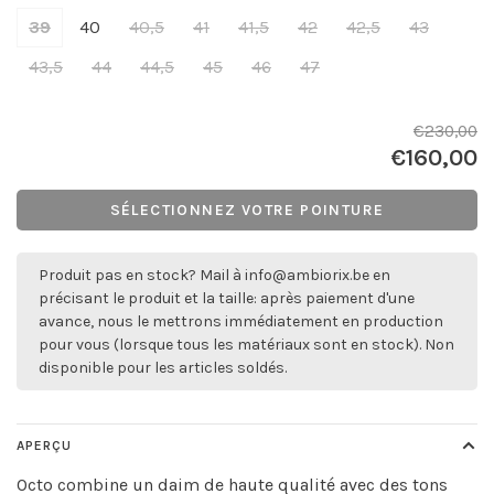
39
40
40,5
41
41,5
42
42,5
43
43,5
44
44,5
45
46
47
€230,00
€160,00
SÉLECTIONNEZ VOTRE POINTURE
Produit pas en stock? Mail à
info@ambiorix.be
en
précisant le produit et la taille: après paiement d'une
avance, nous le mettrons immédiatement en production
pour vous (lorsque tous les matériaux sont en stock). Non
disponible pour les articles soldés.
APERÇU
Octo combine un daim de haute qualité avec des tons