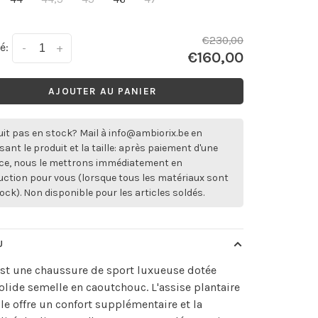
€230,00
é:
-
+
€160,00
AJOUTER AU PANIER
it pas en stock? Mail à
info@ambiorix.be
en
sant le produit et la taille: après paiement d'une
ce, nous le mettrons immédiatement en
ction pour vous (lorsque tous les matériaux sont
ock). Non disponible pour les articles soldés.
U
est une chaussure de sport luxueuse dotée
olide semelle en caoutchouc. L'assise plantaire
e offre un confort supplémentaire et la