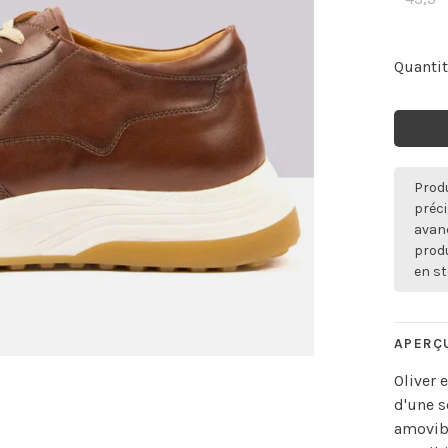
Quantit
Produ
préci
avan
produ
en st
APERÇ
Oliver 
d'une s
amovibl