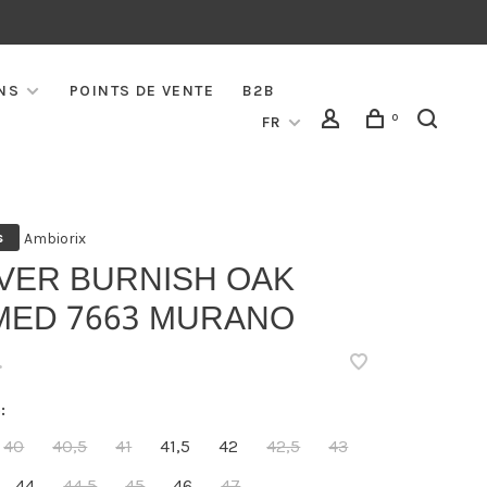
NS
POINTS DE VENTE
B2B
0
FR
Ambiorix
s
IVER BURNISH OAK
MED 7663 MURANO
•
:
40
40,5
41
41,5
42
42,5
43
44
44,5
45
46
47