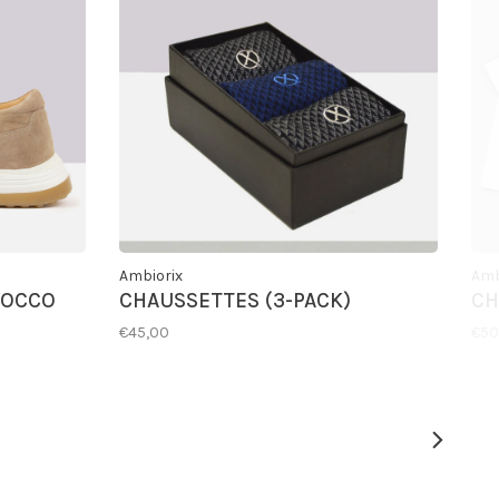
Ambiorix
Amb
COCCO
CHAUSSETTES (3-PACK)
CH
€45,00
€50