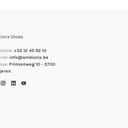
orix Shoes
phone:
+32 12 45 92 10
riel:
info@ambiorix.be
sse:
Prinsenweg 10 - 3700
geren