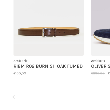
Ambiorix
Ambiorix
RIEM R02 BURNISH OAK FUMED
OLIVER 
€100,00
€230,00
€