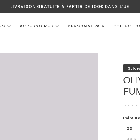
LIVRAISON GRATUITE À PARTIR DE 100€ DANS L'UE
ES
ACCESSOIRES
PERSONAL PAIR
COLLECTIO
Solde
OL
FU
•
•
•
•
Pointure
39
43,5