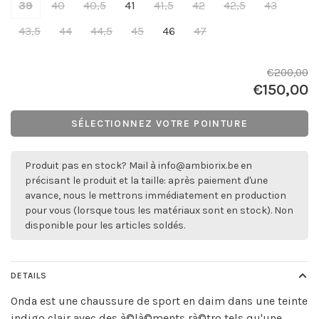
39
40
40,5
41
41,5
42
42,5
43
43,5
44
44,5
45
46
47
€200,00
€150,00
SÉLECTIONNEZ VOTRE POINTURE
Produit pas en stock? Mail à
info@ambiorix.be
en
précisant le produit et la taille: après paiement d'une
avance, nous le mettrons immédiatement en production
pour vous (lorsque tous les matériaux sont en stock). Non
disponible pour les articles soldés.
DETAILS
Onda est une chaussure de sport en daim dans une teinte
indigo clair avec des à©là©ments rà©tro tels qu'une