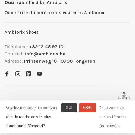
Duurzaamheid bij Ambiorix
Ouverture du centre des visiteurs Ambiorix
Ambiorix Shoes
Téléphone:
+32 12 45 92 10
Courriel:
info@ambiorix.be
Adresse:
Prinsenweg 10 - 3700 Tongeren
Veuillez accepter les cookies
OUI
NON
En savoir plus
afin de rendre ce site plus
sur les témoins
© Copyright 2026 Ambiorix
- Powered by
Lightspeed
- Theme by
fonctionnel. D'accord?
(cookies) »
Huysmans.me