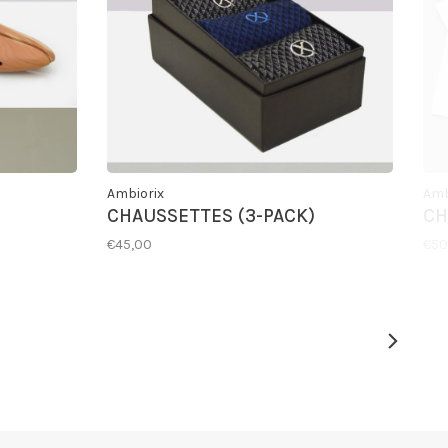
Ambiorix
Amb
CHAUSSETTES (3-PACK)
CH
€45,00
€50