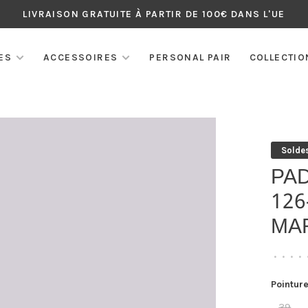
LIVRAISON GRATUITE À PARTIR DE 100€ DANS L'UE
ES
ACCESSOIRES
PERSONAL PAIR
COLLECTIO
Solde
PA
126
MA
•
•
•
•
Pointure
39