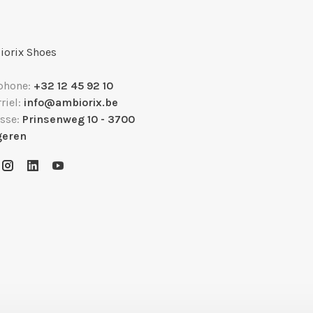
orix Shoes
phone:
+32 12 45 92 10
riel:
info@ambiorix.be
sse:
Prinsenweg 10 - 3700
geren