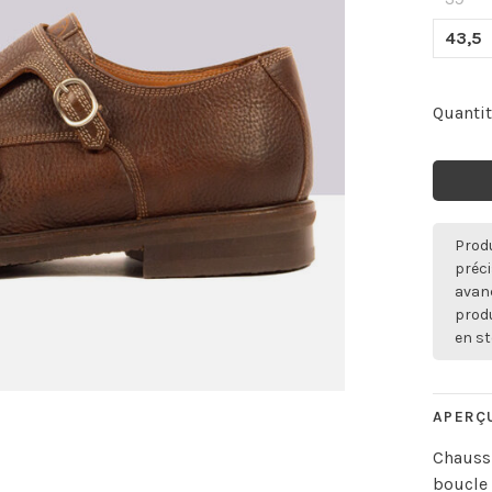
43,5
Quantit
Produ
préci
avan
produ
en st
APERÇ
Chaussu
boucle 