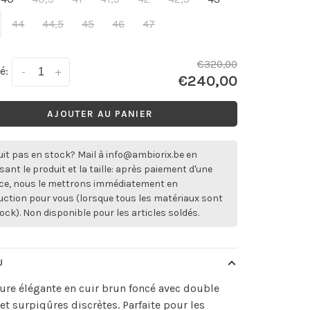
44
44,5
45
46
47
€320,00
é:
-
+
€240,00
AJOUTER AU PANIER
it pas en stock? Mail à
info@ambiorix.be
en
sant le produit et la taille: après paiement d'une
ce, nous le mettrons immédiatement en
ction pour vous (lorsque tous les matériaux sont
ock). Non disponible pour les articles soldés.
U
re élégante en cuir brun foncé avec double
et surpiqûres discrètes. Parfaite pour les