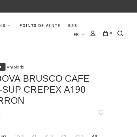
NS
POINTS DE VENTE
B2B
0
FR
Ambiorix
s
DOVA BRUSCO CAFE
-SUP CREPEX A190
RRON
•
:
40
40,5
41
41,5
42
42,5
43