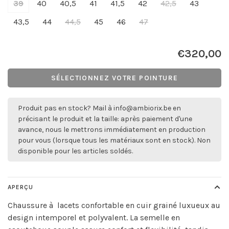
39
40
40,5
41
41,5
42
42,5
43
43,5
44
44,5
45
46
47
€320,00
SÉLECTIONNEZ VOTRE POINTURE
Produit pas en stock? Mail à
info@ambiorix.be
en
précisant le produit et la taille: après paiement d'une
avance, nous le mettrons immédiatement en production
pour vous (lorsque tous les matériaux sont en stock). Non
disponible pour les articles soldés.
APERÇU
Chaussure à lacets confortable en cuir grainé luxueux au
design intemporel et polyvalent. La semelle en