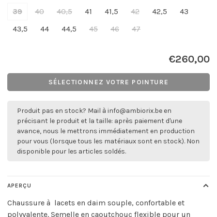
39
40
40,5
41
41,5
42
42,5
43
43,5
44
44,5
45
46
47
€260,00
SÉLECTIONNEZ VOTRE POINTURE
Produit pas en stock? Mail à
info@ambiorix.be
en
précisant le produit et la taille: après paiement d'une
avance, nous le mettrons immédiatement en production
pour vous (lorsque tous les matériaux sont en stock). Non
disponible pour les articles soldés.
APERÇU
Chaussure à lacets en daim souple, confortable et
polyvalente. Semelle en caoutchouc flexible pour un