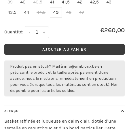
39
40
40,5
41
41,5
42
42,5
43
43,5
44
44,5
45
46
47
€260,00
Quantité:
-
+
AJOUTER AU PANIER
Produit pas en stock? Mail à
info@ambiorix.be
en
précisant le produit et la taille: après paiement d'une
avance, nous le mettrons immédiatement en production
pour vous (lorsque tous les matériaux sont en stock). Non
disponible pour les articles soldés.
APERÇU
Basket raffinée et luxueuse en daim clair, dotée d'une
semelle en caoutchouc et d'un bord particulier. Cette