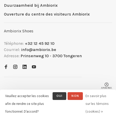
Duurzaamheid bij Ambiorix
Ouverture du centre des visiteurs Ambiorix
Ambiorix Shoes
Téléphone:
+32 12 45 92 10
Courriel:
info@ambiorix.be
Adresse:
Prinsenweg 10 - 3700 Tongeren
Veuillez accepter les cookies
OUI
NON
En savoir plus
afin de rendre ce site plus
sur les témoins
© Copyright 2026 Ambiorix
- Powered by
Lightspeed
- Theme by
fonctionnel. D'accord?
(cookies) »
Huysmans.me