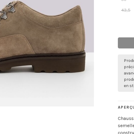
43,5
Produ
préci
avan
produ
en st
APERÇ
Chaussu
semelle
constru