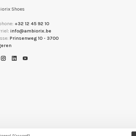
orix Shoes
phone:
+32 12 45 92 10
riel:
info@ambiorix.be
sse:
Prinsenweg 10 - 3700
geren
tionnel. D'accord?