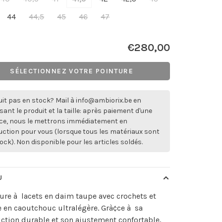
44
44,5
45
46
47
€280,00
SÉLECTIONNEZ VOTRE POINTURE
it pas en stock? Mail à
info@ambiorix.be
en
sant le produit et la taille: après paiement d'une
ce, nous le mettrons immédiatement en
ction pour vous (lorsque tous les matériaux sont
ock). Non disponible pour les articles soldés.
U
re à lacets en daim taupe avec crochets et
 en caoutchouc ultralégère. Grà¢ce à sa
ction durable et son ajustement confortable,