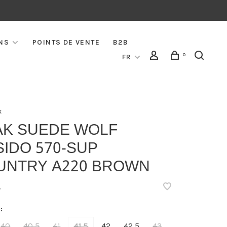
NS
POINTS DE VENTE
B2B
0
FR
x
AK SUEDE WOLF
IDO 570-SUP
UNTRY A220 BROWN
•
:
40
40,5
41
41,5
42
42,5
43