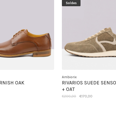
Soldes
Ambiorix
RNISH OAK
RIVARIOS SUEDE SENS
+ OAT
€200,00
€170,00