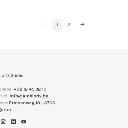
1
2
orix Shoes
phone:
+32 12 45 92 10
riel:
info@ambiorix.be
sse:
Prinsenweg 10 - 3700
geren