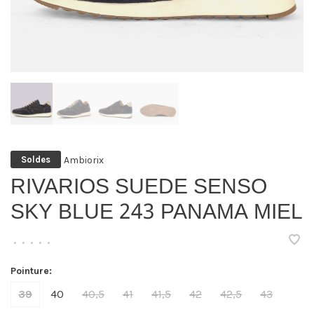
Ambiorix
Soldes
RIVARIOS SUEDE SENSO
SKY BLUE 243 PANAMA MIEL
•
•
•
•
•
Pointure:
39
40
40,5
41
41,5
42
42,5
43