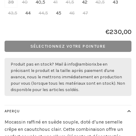
39
40
40,5
41
41,5
42
42,5
43
43,5
44
44,5
45
46
47
€230,00
SÉLECTIONNEZ VOTRE POINTURE
Produit pas en stock? Mail à
info@ambiorix.be
en
précisant le produit et la taille: après paiement d'une
avance, nous le mettrons immédiatement en production
pour vous (lorsque tous les matériaux sont en stock). Non
disponible pour les articles soldés.
APERÇU
Mocassin raffiné en suède souple, doté d'une semelle
crêpe en caoutchouc clair. Cette combinaison offre un