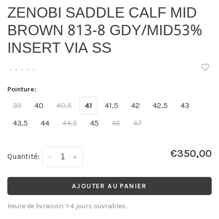
ZENOBI SADDLE CALF MID
BROWN 813-8 GDY/MID53%
INSERT VIA SS
•
•
•
•
•
Pointure:
39
40
40,5
41
41,5
42
42,5
43
43,5
44
44,5
45
46
47
€350,00
Quantité:
-
+
AJOUTER AU PANIER
Heure de livraison: 1-4 jours ouvrables.