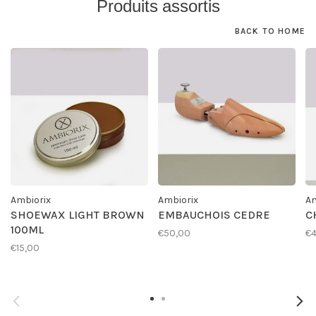
Produits assortis
BACK TO HOME
Ambiorix
Ambiorix
Am
SHOEWAX LIGHT BROWN
EMBAUCHOIS CEDRE
C
100ML
€50,00
€4
€15,00