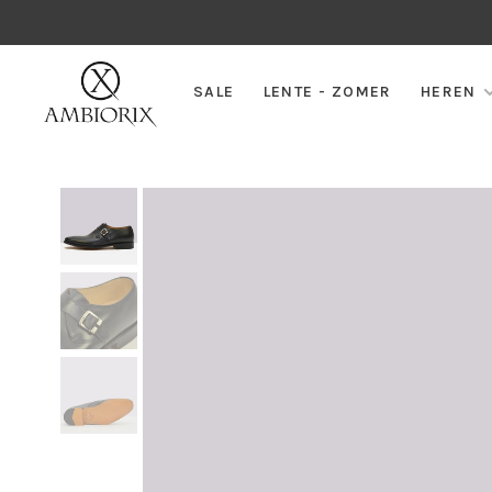
SALE
LENTE - ZOMER
HEREN