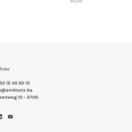
€15,00
Shoes
32 12 45 92 10
fo@ambiorix.be
nsenweg 10 - 3700