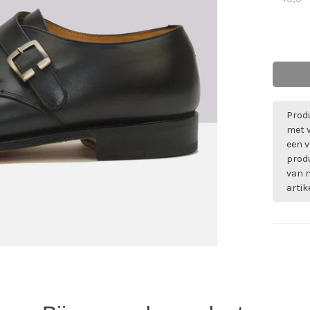
Produ
met 
een v
prod
van m
artik