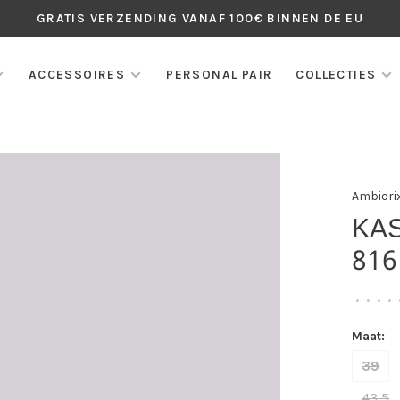
GRATIS VERZENDING VANAF 100€ BINNEN DE EU
ACCESSOIRES
PERSONAL PAIR
COLLECTIES
Ambiori
KA
816
•
•
•
•
Maat:
39
43,5