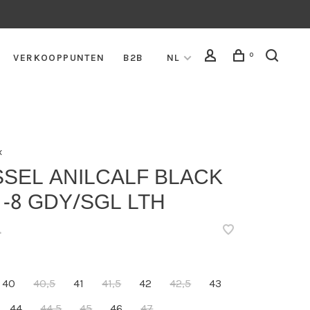
0
VERKOOPPUNTEN
B2B
NL
x
SSEL ANILCALF BLACK
 -8 GDY/SGL LTH
•
40
40,5
41
41,5
42
42,5
43
44
44,5
45
46
47