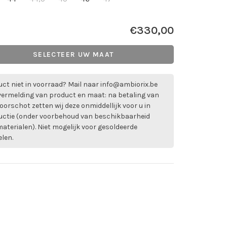
€330,00
SELECTEER UW MAAT
ct niet in voorraad? Mail naar
info@ambiorix.be
vermelding van product en maat: na betaling van
oorschot zetten wij deze onmiddellijk voor u in
uctie (onder voorbehoud van beschikbaarheid
aterialen). Niet mogelijk voor gesoldeerde
elen.