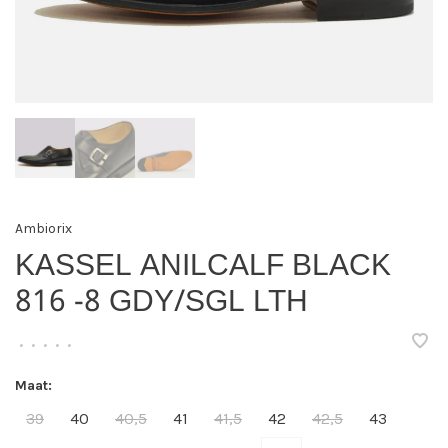
Ambiorix
KASSEL ANILCALF BLACK
816 -8 GDY/SGL LTH
•
•
•
•
•
Maat:
39
40
40,5
41
41,5
42
42,5
43