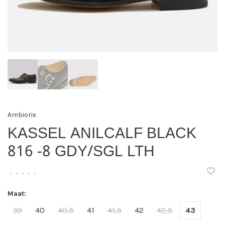
Ambiorix
KASSEL ANILCALF BLACK
816 -8 GDY/SGL LTH
•
•
•
•
•
Maat:
39
40
40,5
41
41,5
42
42,5
43