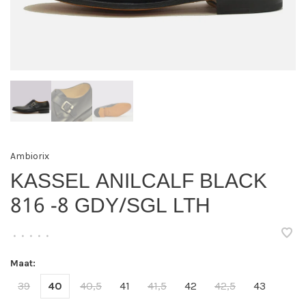
Ambiorix
KASSEL ANILCALF BLACK
816 -8 GDY/SGL LTH
•
•
•
•
•
Maat:
39
40
40,5
41
41,5
42
42,5
43