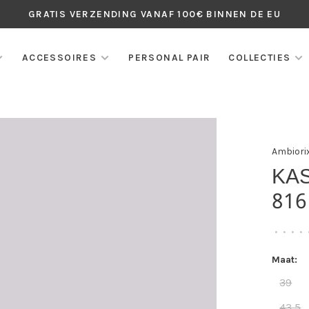
GRATIS VERZENDING VANAF 100€ BINNEN DE EU
ACCESSOIRES
PERSONAL PAIR
COLLECTIES
Ambiori
KA
816
•
•
•
•
Maat:
39
43,5