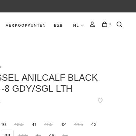
0
VERKOOPPUNTEN
B2B
NL
x
SSEL ANILCALF BLACK
 -8 GDY/SGL LTH
•
40
40,5
41
41,5
42
42,5
43
44
44,5
45
46
47