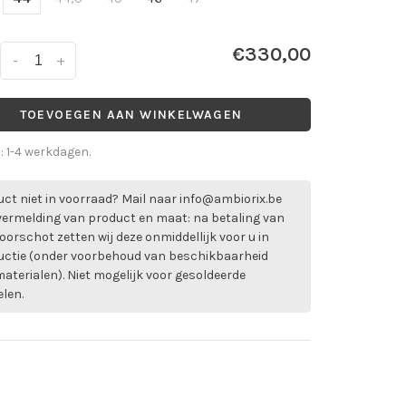
€330,00
-
+
TOEVOEGEN AAN WINKELWAGEN
d: 1-4 werkdagen.
ct niet in voorraad? Mail naar
info@ambiorix.be
vermelding van product en maat: na betaling van
oorschot zetten wij deze onmiddellijk voor u in
uctie (onder voorbehoud van beschikbaarheid
aterialen). Niet mogelijk voor gesoldeerde
elen.