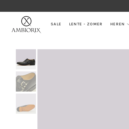
SALE
LENTE - ZOMER
HEREN