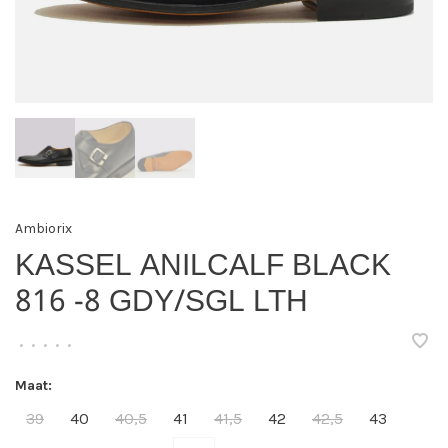
Ambiorix
KASSEL ANILCALF BLACK
816 -8 GDY/SGL LTH
•
•
•
•
•
Maat:
39
40
40,5
41
41,5
42
42,5
43