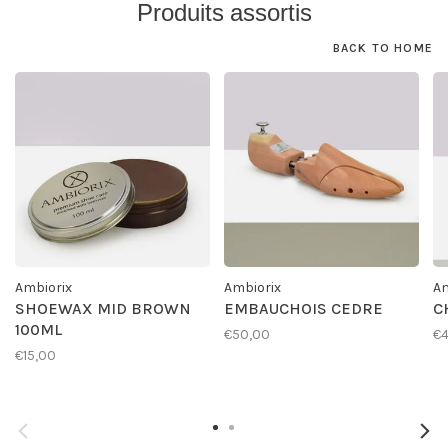
Produits assortis
BACK TO HOME
Ambiorix
Ambiorix
Am
SHOEWAX MID BROWN
EMBAUCHOIS CEDRE
C
100ML
€50,00
€4
€15,00