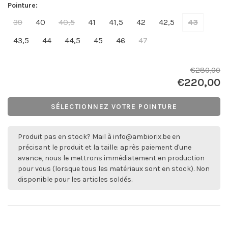
Pointure:
39
40
40,5
41
41,5
42
42,5
43
43,5
44
44,5
45
46
47
€280,00
€220,00
SÉLECTIONNEZ VOTRE POINTURE
Produit pas en stock? Mail à
info@ambiorix.be
en
précisant le produit et la taille: après paiement d'une
avance, nous le mettrons immédiatement en production
pour vous (lorsque tous les matériaux sont en stock). Non
disponible pour les articles soldés.