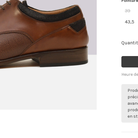
Pointure
39
43,5
Quantit
Heure de
Produ
préci
avan
produ
en st