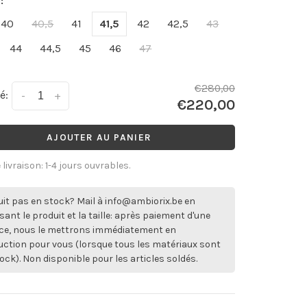
:
40
40,5
41
41,5
42
42,5
43
44
44,5
45
46
47
€280,00
é:
-
+
€220,00
AJOUTER AU PANIER
 livraison: 1-4 jours ouvrables.
it pas en stock? Mail à
info@ambiorix.be
en
sant le produit et la taille: après paiement d'une
ce, nous le mettrons immédiatement en
ction pour vous (lorsque tous les matériaux sont
ock). Non disponible pour les articles soldés.