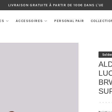
LIVRAISON GRATUITE À PARTIR DE 100€ DANS L'UE
ES
ACCESSOIRES
PERSONAL PAIR
COLLECTIO
Solde
ALD
LU
BRW
SU
•
•
•
•