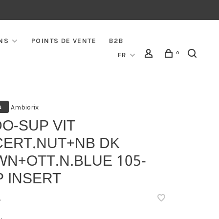
NS
POINTS DE VENTE
B2B
0
FR
Ambiorix
s
O-SUP VIT
CERT.NUT+NB DK
N+OTT.N.BLUE 105-
P INSERT
•