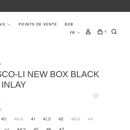
NS
POINTS DE VENTE
B2B
0
FR
x
SCO-LI NEW BOX BLACK
 INLAY
•
:
40
40,5
41
41,5
42
42,5
43
44
44,5
45
46
47