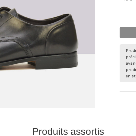
Produ
préci
avan
produ
en st
Produits assortis