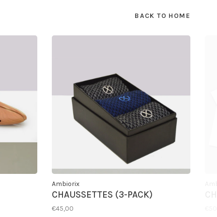
BACK TO HOME
Ambiorix
Amb
CHAUSSETTES (3-PACK)
CH
€45,00
€50