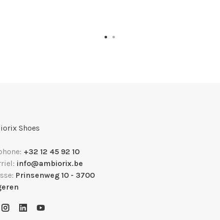
orix Shoes
phone:
+32 12 45 92 10
riel:
info@ambiorix.be
sse:
Prinsenweg 10 - 3700
geren