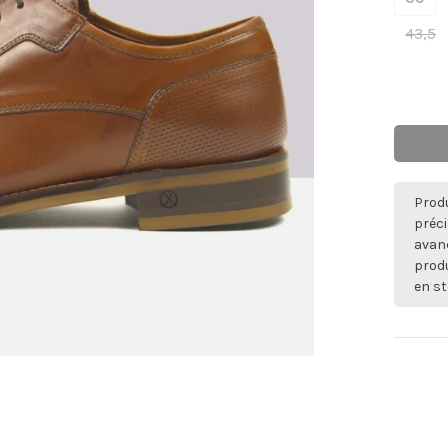
43,5
Produ
préci
avan
produ
en st