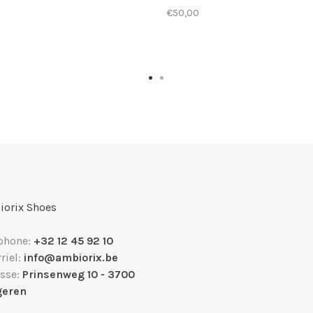
€50,00
orix Shoes
phone:
+32 12 45 92 10
riel:
info@ambiorix.be
sse:
Prinsenweg 10 - 3700
geren