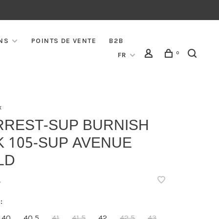
NS
POINTS DE VENTE
B2B
0
FR
x
RREST-SUP BURNISH
K 105-SUP AVENUE
LD
•
:
40
40,5
41
41,5
42
42,5
43