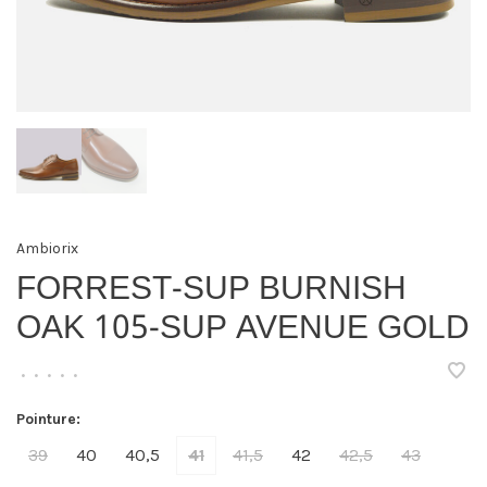
Ambiorix
FORREST-SUP BURNISH
OAK 105-SUP AVENUE GOLD
•
•
•
•
•
Pointure:
39
40
40,5
41
41,5
42
42,5
43