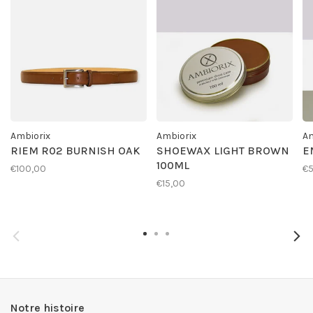
Ambiorix
Ambiorix
Am
RIEM R02 BURNISH OAK
SHOEWAX LIGHT BROWN
E
100ML
€100,00
€
€15,00
Notre histoire