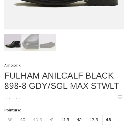
Ambiorix
FULHAM ANILCALF BLACK
898-8 GDY/SGL MAX STWLT
•
•
•
•
•
Pointure:
39
40
40,5
41
41,5
42
42,5
43