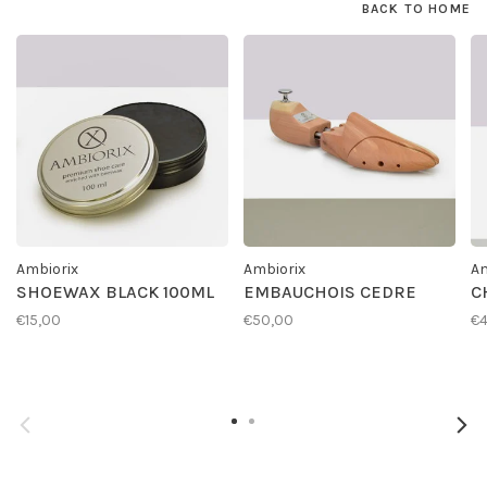
BACK TO HOME
Ambiorix
Ambiorix
Am
SHOEWAX BLACK 100ML
EMBAUCHOIS CEDRE
C
€15,00
€50,00
€4